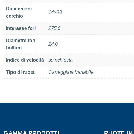
Dimensioni
14×28
cerchio
Interasse fori
275.0
Diametro fori
24.0
bulloni
Indice di velocità
su richiesta
Tipo di ruota
Carreggiata Variabile
GAMMA PRODOTTI
RUOTE I